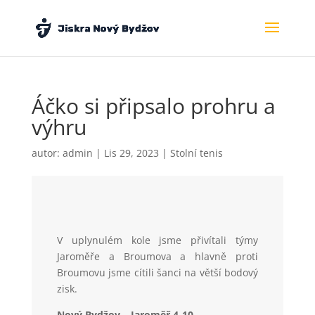
Áčko si připsalo prohru a
výhru
autor:
admin
|
Lis 29, 2023
|
Stolní tenis
V uplynulém kole jsme přivítali týmy
Jaroměře a Broumova a hlavně proti
Broumovu jsme cítili šanci na větší bodový
zisk.
Nový Bydžov – Jaroměř 4-10