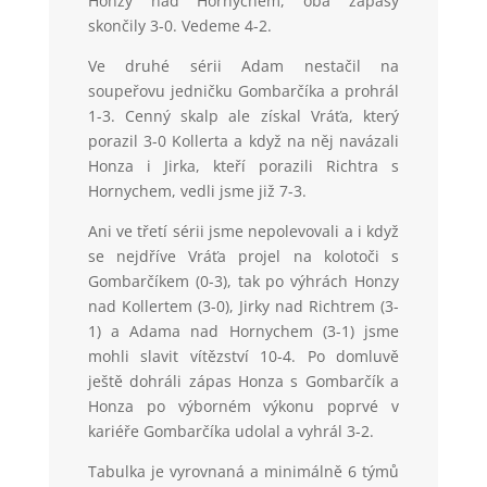
Honzy nad Hornychem, oba zápasy
skončily 3-0. Vedeme 4-2.
Ve druhé sérii Adam nestačil na
soupeřovu jedničku Gombarčíka a prohrál
1-3. Cenný skalp ale získal Vráťa, který
porazil 3-0 Kollerta a když na něj navázali
Honza i Jirka, kteří porazili Richtra s
Hornychem, vedli jsme již 7-3.
Ani ve třetí sérii jsme nepolevovali a i když
se nejdříve Vráťa projel na kolotoči s
Gombarčíkem (0-3), tak po výhrách Honzy
nad Kollertem (3-0), Jirky nad Richtrem (3-
1) a Adama nad Hornychem (3-1) jsme
mohli slavit vítězství 10-4. Po domluvě
ještě dohráli zápas Honza s Gombarčík a
Honza po výborném výkonu poprvé v
kariéře Gombarčíka udolal a vyhrál 3-2.
Tabulka je vyrovnaná a minimálně 6 týmů