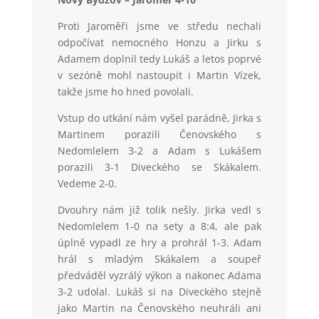
Proti Jaroměři jsme ve středu nechali
odpočívat nemocného Honzu a Jirku s
Adamem doplnil tedy Lukáš a letos poprvé
v sezóně mohl nastoupit i Martin Vízek,
takže jsme ho hned povolali.
Vstup do utkání nám vyšel parádně, Jirka s
Martinem porazili Čenovského s
Nedomlelem 3-2 a Adam s Lukášem
porazili 3-1 Diveckého se Skákalem.
Vedeme 2-0.
Dvouhry nám již tolik nešly. Jirka vedl s
Nedomlelem 1-0 na sety a 8:4, ale pak
úplně vypadl ze hry a prohrál 1-3. Adam
hrál s mladým Skákalem a soupeř
předváděl vyzrálý výkon a nakonec Adama
3-2 udolal. Lukáš si na Diveckého stejně
jako Martin na Čenovského neuhráli ani