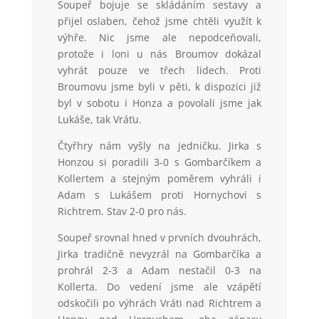
Soupeř bojuje se skládáním sestavy a
přijel oslaben, čehož jsme chtěli využít k
výhře. Nic jsme ale nepodceňovali,
protože i loni u nás Broumov dokázal
vyhrát pouze ve třech lidech. Proti
Broumovu jsme byli v pěti, k dispozici již
byl v sobotu i Honza a povolali jsme jak
Lukáše, tak Vráťu.
Čtyřhry nám vyšly na jedničku. Jirka s
Honzou si poradili 3-0 s Gombarčíkem a
Kollertem a stejným poměrem vyhráli i
Adam s Lukášem proti Hornychovi s
Richtrem. Stav 2-0 pro nás.
Soupeř srovnal hned v prvních dvouhrách,
Jirka tradičně nevyzrál na Gombarčíka a
prohrál 2-3 a Adam nestačil 0-3 na
Kollerta. Do vedení jsme ale vzápětí
odskočili po výhrách Vráti nad Richtrem a