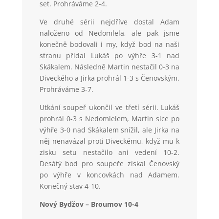
set. Prohráváme 2-4.
Ve druhé sérii nejdříve dostal Adam
naloženo od Nedomlela, ale pak jsme
konečně bodovali i my, když bod na naši
stranu přidal Lukáš po výhře 3-1 nad
Skákalem. Následně Martin nestačil 0-3 na
Diveckého a Jirka prohrál 1-3 s Čenovským.
Prohráváme 3-7.
Utkání soupeř ukončil ve třetí sérii. Lukáš
prohrál 0-3 s Nedomlelem, Martin sice po
výhře 3-0 nad Skákalem snížil, ale Jirka na
něj nenavázal proti Diveckému, když mu k
zisku setu nestačilo ani vedení 10-2.
Desátý bod pro soupeře získal Čenovský
po výhře v koncovkách nad Adamem.
Konečný stav 4-10.
Nový Bydžov – Broumov 10-4